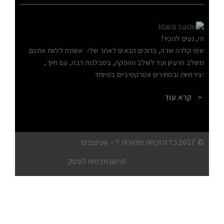
‫הי, נעים להכיר!‬
‫שמי קלרה שדה, ברוכים הבאים לאתר שלי.‬ ‫ אשמח ללוות אתכם
משלב הרעיון ועד לשלב ההפקה, בסבלנות רבה, עם חיוך,
יצירתיות ובמחירים אטרקטיביים במיוחד.‬
< קרא עוד
© 2017
כל
הזכויות
שמורות
ל –
k
עיצובים
סרטון תדמית לעסק