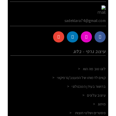
sadeklara74@gmail.com
עיצוב גרפי - בלוג
לוגו טוב מה הוא
<
קווים לדמותו של המעצב/גרפיקאי
<
ברושור בעידן הטכנולוגי
<
עיצוב עלונים
<
מיתוג
<
פסטרים ושלטי חוצות
<