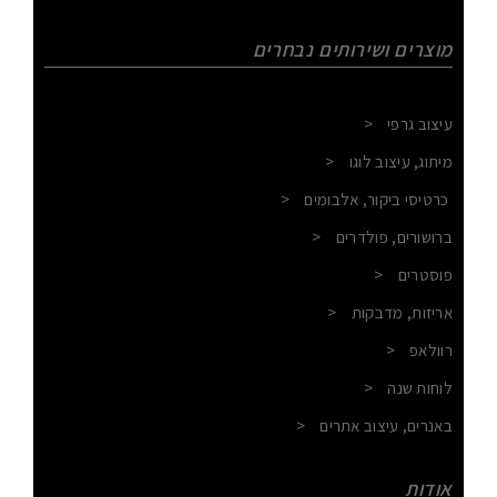
מוצרים ושירותים נבחרים
עיצוב גרפי
<
מיתוג, עיצוב לוגו
<
כרטיסי ביקור, אלבומים
<
ברושורים
, פולדרים
<
פוסטרים
<
אריזות, מדבקות
<
רוולאפ
<
לוחות שנה
<
באנרים
, עיצוב אתרים
<
אודות