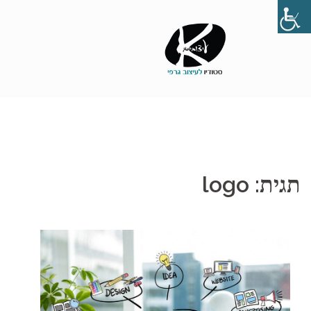
Skip
to
content
תגית:
logo